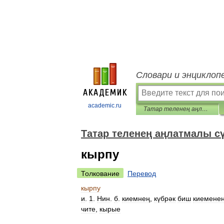
Словари и энциклоп
academic.ru
Татар теленең аңлатмалы сүзлеге
Татар теленең аңлатмалы с
кырпу
Толкование
Перевод
кырпу
и
.
1
.
Нин
.
б
.
киемнең
,
күбрәк
биш
киемене
чите
,
кырые