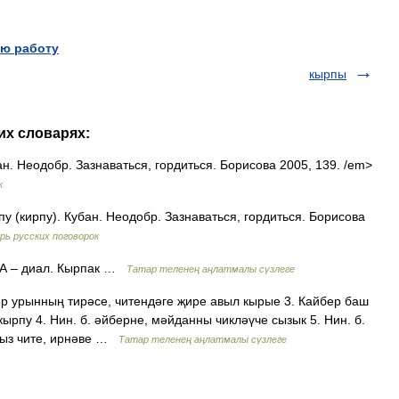
ю работу
кырпы
их словарях:
. Неодобр. Зазнаваться, гордиться. Борисова 2005, 139. /em>
к
у (кирпу). Кубан. Неодобр. Зазнаваться, гордиться. Борисова
рь русских поговорок
РПА – диал. Кырпак …
Татар теленең аңлатмалы сүзлеге
әр урынның тирәсе, читендәге җире авыл кырые 3. Кайбер баш
ырпу 4. Нин. б. әйберне, мәйданны чикләүче сызык 5. Нин. б.
авыз чите, ирнәве …
Татар теленең аңлатмалы сүзлеге