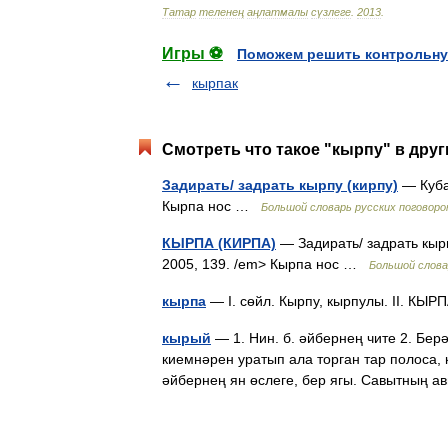
Татар
теленең
аңлатмалы
сүзлеге
.
2013
.
Игры ⚽
Поможем решить контрольну
кырпак
Смотреть что такое "кырпу" в друг
Задирать/ задрать кырпу (кирпу)
— Кубан
Кырпа нос …
Большой словарь русских поговоро
КЫРПА (КИРПА)
— Задирать/ задрать кырп
2005, 139. /em> Кырпа нос …
Большой слова
кырпа
— I. сөйл. Кырпу, кырпулы. II. КЫ
кырый
— 1. Нин. б. әйбернең чите 2. Бер
киемнәрен уратып ала торган тар полоса, к
әйбернең ян өслеге, бер ягы. Савытның 