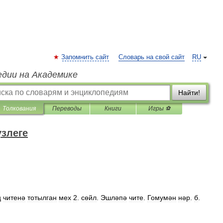
Запомнить сайт
Словарь на свой сайт
RU
едии на Академике
Найти!
Толкования
Переводы
Книги
Игры ⚽
үзлеге
ң
читенә
тотылган
мех
2
.
сөйл
.
Эшләпә
чите
.
Гомумән
нәр
.
б
.