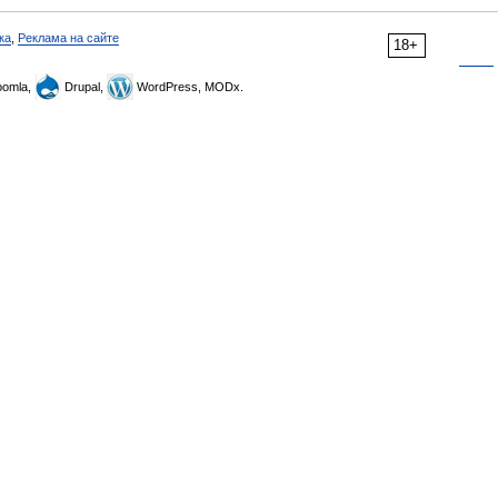
ка
,
Реклама на сайте
18+
omla,
Drupal,
WordPress, MODx.