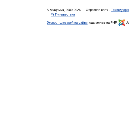
© Академик, 2000-2026
Обратная связь:
Техподдерж
👣 Путешествия
Экспорт словарей на сайты
, сделанные на PHP,
Jo